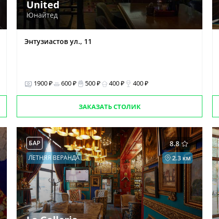
United
Юнайтед
Энтузиастов ул., 11
1900 ₽
600 ₽
500 ₽
400 ₽
400 ₽
ЗАКАЗАТЬ СТОЛИК
БАР
8.8
ЛЕТНЯЯ ВЕРАНДА
2.3 км