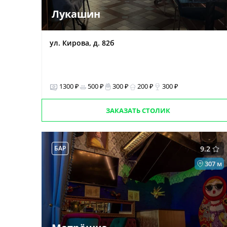
Лукашин
ул. Кирова, д. 82б
1300 ₽
500 ₽
300 ₽
200 ₽
300 ₽
ЗАКАЗАТЬ СТОЛИК
БАР
9.2
307 м