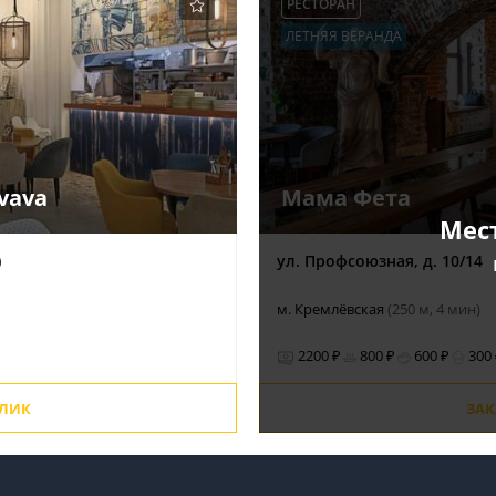
РЕСТОРАН
ЛЕТНЯЯ ВЕРАНДА
vava
Мама Фета
Мес
)
ул. Профсоюзная, д. 10/14
м. Кремлёвская
(250 м, 4 мин)
2200 ₽
800 ₽
600 ₽
300
ОЛИК
ЗАК