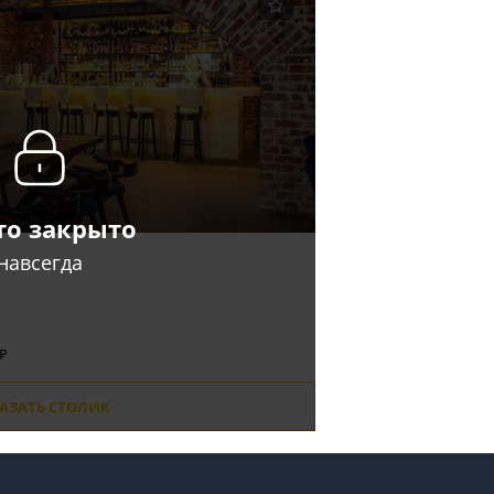
то закрыто
навсегда
 ₽
АЗАТЬ СТОЛИК