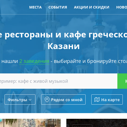
МЕСТА
СОБЫТИЯ
АКЦИИ И СКИДКИ
НОВО
 рестораны и кафе греческ
Казани
 нашли
2 заведения
- выбирайте и бронируйте сто
Фильтры
Рядом со мной
На карте