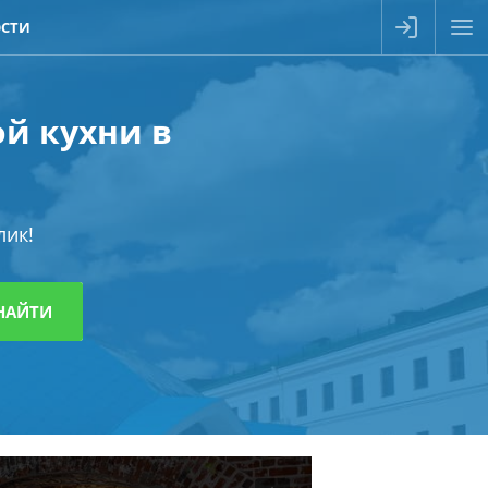
СТИ
ой кухни в
лик!