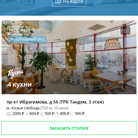
На карте
РЕСТОРАН
ПАНОРАМНЫЙ ВИД
4 кухни
пр-кт Ибрагимова, д 56 (ТРК Тандем, 3 этаж)
м. Козья слобода
(720 м, 10 мин)
2000 ₽
600 ₽
500 ₽
400 ₽
500 ₽
ЗАКАЗАТЬ СТОЛИК