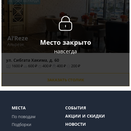
ЛЕТНЯЯ ВЕРАНДА
Al’Reze
Место закрыто
Альрезе
навсегда
ул. Сибгата Хакима, д. 60
1600 ₽
600 ₽
400 ₽
400 ₽
200 ₽
ЗАКАЗАТЬ СТОЛИК
МЕСТА
СОБЫТИЯ
АКЦИИ И СКИДКИ
По поводам
НОВОСТИ
Подборки