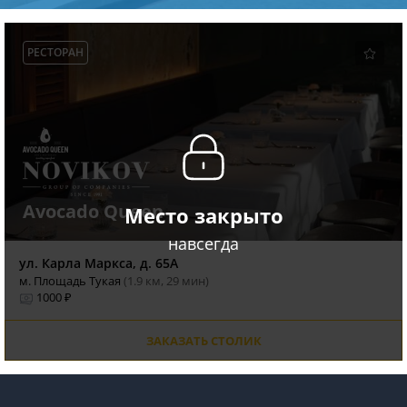
РЕСТОРАН
Avocado Queen
Место закрыто
навсегда
ул. Карла Маркса, д. 65А
м. Площадь Тукая
(1.9 км, 29 мин)
1000 ₽
ЗАКАЗАТЬ СТОЛИК