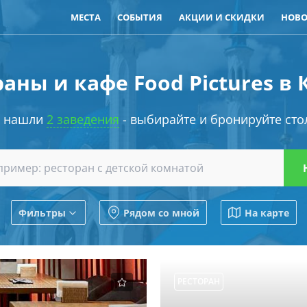
МЕСТА
СОБЫТИЯ
АКЦИИ И СКИДКИ
НОВО
аны и кафе Food Pictures в
 нашли
2 заведения
- выбирайте и бронируйте сто
Фильтры
Рядом со мной
На карте
РЕСТОРАН