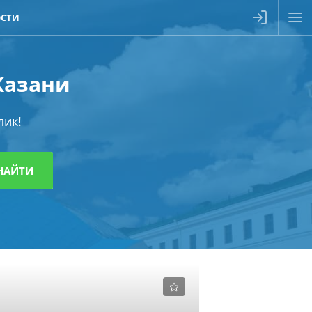
СТИ
 Казани
лик!