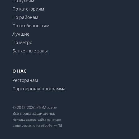
По кухням
По категориям
По районам
По особенностям
Лучшие
По метро
Банкетные залы
О НАС
Ресторанам
Партнерская программа
© 2012-2026 «ТоМесто»
Все права защищены.
Использование сайта означает
ваше
согласие на обработку ПД