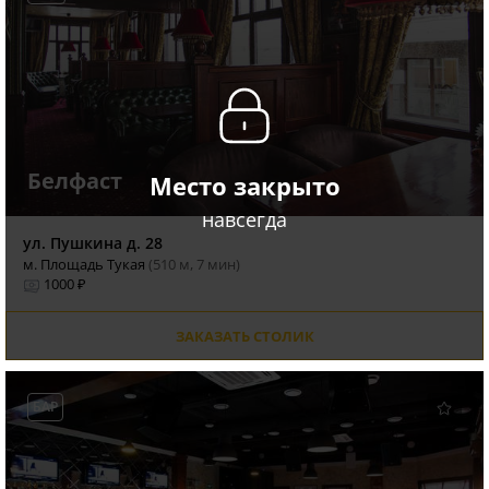
Белфаст
Место закрыто
навсегда
ул. Пушкина д. 28
м. Площадь Тукая
(510 м, 7 мин)
1000 ₽
ЗАКАЗАТЬ СТОЛИК
БАР