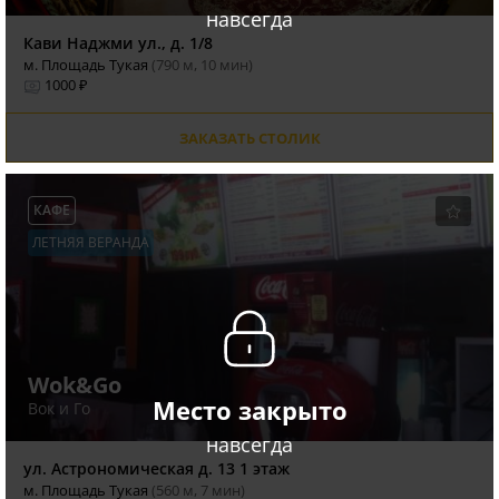
навсегда
Кави Наджми ул., д. 1/8
м. Площадь Тукая
(790 м, 10 мин)
1000 ₽
ЗАКАЗАТЬ СТОЛИК
КАФЕ
ЛЕТНЯЯ ВЕРАНДА
Wok&Go
Место закрыто
Вок и Го
навсегда
ул. Астрономическая д. 13 1 этаж
м. Площадь Тукая
(560 м, 7 мин)