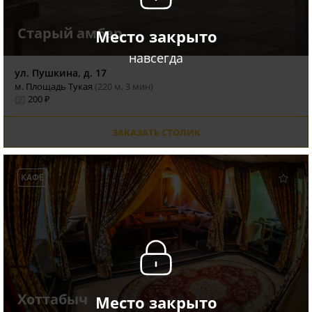
Старый амбар
Место закрыто
навсегда
ул. Пушкина, д. 17
м. Площадь Тукая
(220 м, 3 мин)
200 ₽
ЗАКАЗАТЬ СТОЛИК
КАФЕ
Хоттабыч
Место закрыто