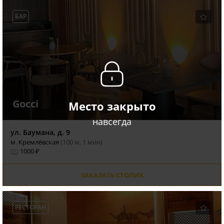
БАР
Gocci
Место закрыто
навсегда
ул. Баумана, д. 9
м. Кремлёвская
(100 м, 1 мин)
1000 ₽
ЗАКАЗАТЬ СТОЛИК
РЕСТОРАН