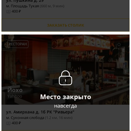
ул. Пушкина д. 29
м. Площадь Тукая
(660 м, 9 мин)
400 ₽
ЗАКАЗАТЬ СТОЛИК
РЕСТОРАН
Йохо
Место закрыто
Yahhoo
навсегда
ул. Амирхана д. 1б РК "Ривьера"
м. Суконная слобода
(1.2 км, 16 мин)
400 ₽