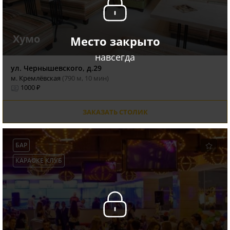
Хумо
Место закрыто
навсегда
ул. Чернышевского, д.29
м. Кремлёвская
(790 м, 10 мин)
1000 ₽
ЗАКАЗАТЬ СТОЛИК
БАР
КАРАОКЕ КЛУБ