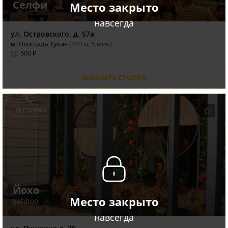
Селфи
Место закрыто
навсегда
ул. Островского, д. 57а
м. Площадь Тукая
(420 м, 5 мин)
500 ₽
ЗАКАЗАТЬ СТОЛИК
РЕСТОРАН
Йохо
Место закрыто
Yahhoo
навсегда