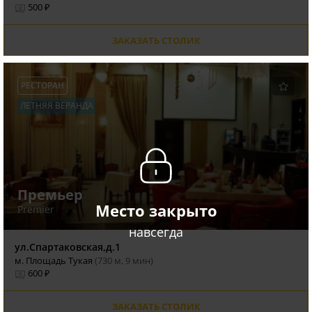
500 ₽
ЗАКАЗАТЬ СТОЛИК
РЕСТОРАН
ЛЕТНЯЯ ВЕРАНДА
Премьер
Место закрыто
Premier
навсегда
ул.Спартаковская,д.1
м. Площадь Тукая
(730 м, 9 мин)
600 ₽
ЗАКАЗАТЬ СТОЛИК