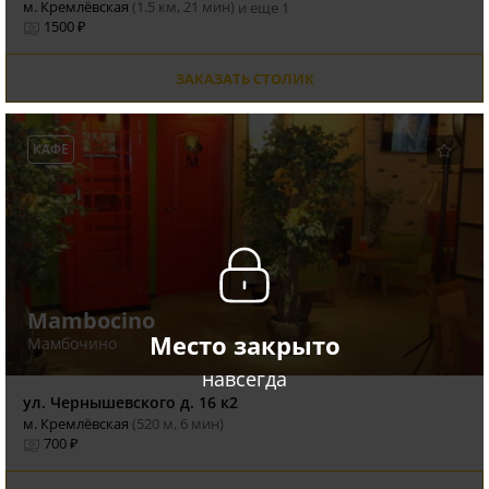
м. Кремлёвская
(1.5 км, 21 мин)
и еще 1
1500 ₽
ЗАКАЗАТЬ СТОЛИК
КАФЕ
Mambocino
Место закрыто
Мамбочино
навсегда
ул. Чернышевского д. 16 к2
м. Кремлёвская
(520 м, 6 мин)
700 ₽