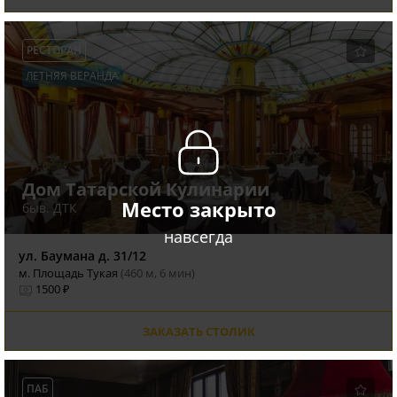
РЕСТОРАН
ЛЕТНЯЯ ВЕРАНДА
Дом Татарской Кулинарии
Место закрыто
быв. ДТК
навсегда
ул. Баумана д. 31/12
м. Площадь Тукая
(460 м, 6 мин)
1500 ₽
ЗАКАЗАТЬ СТОЛИК
ПАБ