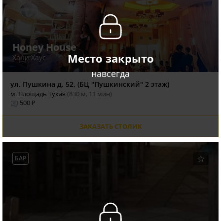
Honey House
Место закрыто
Хани Хаус
навсегда
ул. Пушкина д. 52, (БЦ "Пушкинский" 2 этаж)
м. Площадь Тукая
(830 м, 11 мин)
500 ₽
ЗАКАЗАТЬ СТОЛИК
БАР