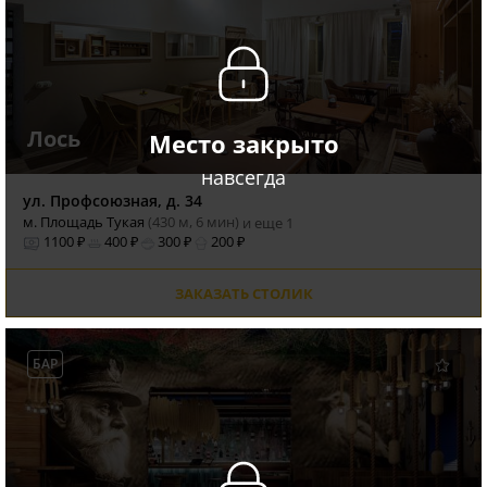
Лось
Место закрыто
навсегда
ул. Профсоюзная, д. 34
м. Площадь Тукая
(430 м, 6 мин)
и еще 1
1100 ₽
400 ₽
300 ₽
200 ₽
ЗАКАЗАТЬ СТОЛИК
БАР