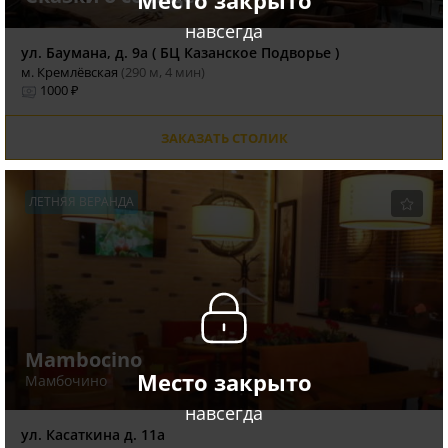
навсегда
ул. Баумана, д. 9а ( БЦ Казанское Подворье )
м. Кремлёвская
(290 м, 4 мин)
1000 ₽
ЗАКАЗАТЬ СТОЛИК
ЛЕТНЯЯ ВЕРАНДА
Mambocino
Место закрыто
Мамбочино
навсегда
ул. Касаткина д. 11а