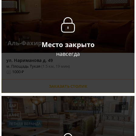
Аль-Фахир
Место закрыто
навсегда
ул. Нариманова д. 49
м. Площадь Тукая
(1.5 км, 19 мин)
1000 ₽
ЗАКАЗАТЬ СТОЛИК
БАР
КАФЕ
ЛЕТНЯЯ ВЕРАНДА