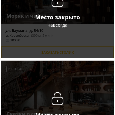
Моряк и чайка
Место закрыто
навсегда
ул. Баумана, д. 54/10
м. Кремлёвская
(390 м, 5 мин)
1000 ₽
ЗАКАЗАТЬ СТОЛИК
РЕСТОРАН
Сказки о солнце
Место закрыто