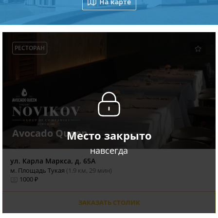
На карте
РЕСТОРАН
Avocado Queen
Место закрыто
навсегда
ул. Карла Маркса, д. 65А
м. Площадь Тукая
(1.9 км, 29 мин)
1000 ₽
ЗАКАЗАТЬ СТОЛИК