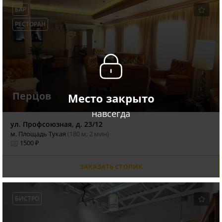
БАР
РЕСТОРАН
Перцов
Место закрыто
навсегда
ул. Профсоюзная, д. 23/12
м. Площадь Тукая
(180 м, 2 мин)
1500 ₽
ЗАКАЗАТЬ СТОЛИК
БИСТРО