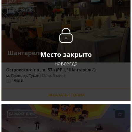
БАР
НОЧНОЙ КЛУБ
Шантарель
Место закрыто
навсегда
Островского пр., д. 57а (РРЦ "Шантарель")
м. Площадь Тукая
(420 м, 5 мин)
1500 ₽
ЗАКАЗАТЬ СТОЛИК
КАРАОКЕ КЛУБ