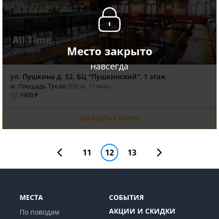
All Time
Место закрыто
Ол Тайм
навсегда
ул. Пушкина д. 52, БЦ "Пушкинский", 1 этаж
м. Площадь Тукая
(830 м, 11 мин)
1900 ₽
ЗАКАЗАТЬ СТОЛИК
11
12
13
МЕСТА
СОБЫТИЯ
АКЦИИ И СКИДКИ
По поводам