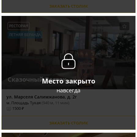
ЗАКАЗАТЬ СТОЛИК
РЕСТОРАН
ЛЕТНЯЯ ВЕРАНДА
Сказочный Восток
Место закрыто
навсегда
ул. Марселя Салимжанова, д. 2г
м. Площадь Тукая
(940 м, 11 мин)
1500 ₽
ЗАКАЗАТЬ СТОЛИК