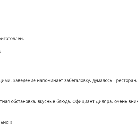
риготовлен.
д
ими. Заведение напоминает забегаловку, думалось - ресторан. 
тная обстановка, вкусные блюда. Официант Диляра, очень вним
ьно!!!