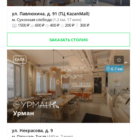
ул. Павлюхина, д. 91 (ТЦ KazanMall)
м. Суконная слобода
(1.2 км, 17 мин)
1500 ₽
600 ₽
400 ₽
200 ₽
300 ₽
ЗАКАЗАТЬ СТОЛИК
КАФЕ
6.7 км
Урман
ул. Некрасова, д. 9
м. Площадь Тукая
(440 м, 7 мин)