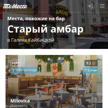
Места, похожие на
бар
Старый амбар
в Галиях Кайбицкой
КАФЕ
9.2
ЛЕТНЯЯ ВЕРАНДА
5.5 км
Milovita
Миловита