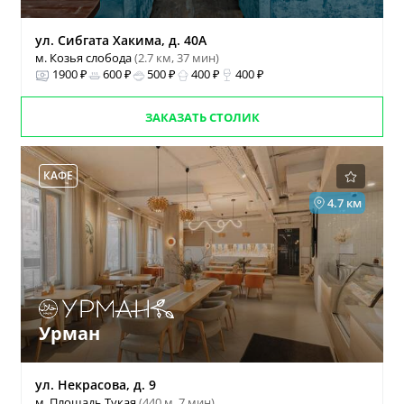
ул. Сибгата Хакима, д. 40А
м. Козья слобода
(2.7 км, 37 мин)
1900 ₽
600 ₽
500 ₽
400 ₽
400 ₽
ЗАКАЗАТЬ СТОЛИК
КАФЕ
4.7 км
Урман
ул. Некрасова, д. 9
м. Площадь Тукая
(440 м, 7 мин)