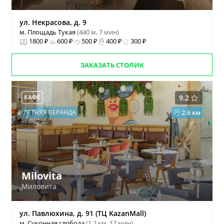
ул. Некрасова, д. 9
м. Площадь Тукая
(440 м, 7 мин)
1800 ₽
600 ₽
500 ₽
400 ₽
300 ₽
ЗАКАЗАТЬ СТОЛИК
КАФЕ
9.2
ЛЕТНЯЯ ВЕРАНДА
2.6 км
Milovita
Миловита
ул. Павлюхина, д. 91 (ТЦ KazanMall)
м. Суконная слобода
(1.2 км, 17 мин)