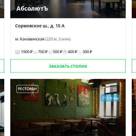
АбсолютЪ
Сормовское ш., д. 15 А
м. Канавинская
(220 м, 3 мин)
1900 ₽
700 ₽
500 ₽
400 ₽
300 ₽
ЗАКАЗАТЬ СТОЛИК
РЕСТОРАН
1.9 км