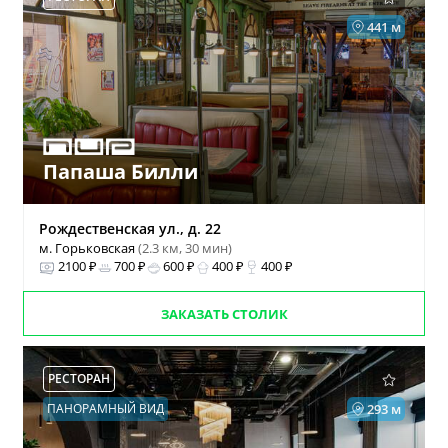
441 м
Папаша Билли
Рождественская ул., д. 22
м. Горьковская
(2.3 км, 30 мин)
2100 ₽
700 ₽
600 ₽
400 ₽
400 ₽
ЗАКАЗАТЬ СТОЛИК
РЕСТОРАН
ПАНОРАМНЫЙ ВИД
293 м