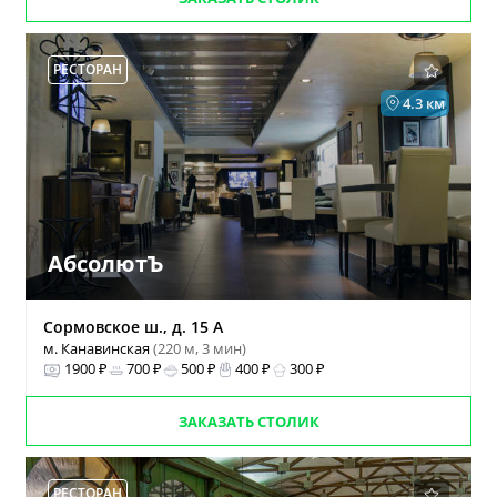
РЕСТОРАН
4.3 км
АбсолютЪ
Сормовское ш., д. 15 А
м. Канавинская
(220 м, 3 мин)
1900 ₽
700 ₽
500 ₽
400 ₽
300 ₽
ЗАКАЗАТЬ СТОЛИК
РЕСТОРАН