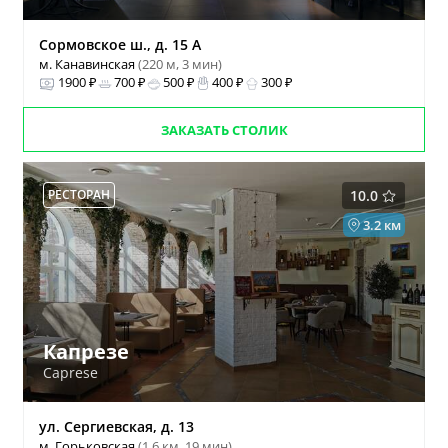
Сормовское ш., д. 15 А
м. Канавинская
(220 м, 3 мин)
1900 ₽
700 ₽
500 ₽
400 ₽
300 ₽
ЗАКАЗАТЬ СТОЛИК
РЕСТОРАН
10.0
3.2 км
Капрезе
Caprese
ул. Сергиевская, д. 13
м. Горьковская
(1.6 км, 19 мин)