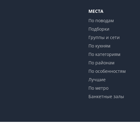
МЕСТА
По поводам
Подборки
Группы и сети
По кухням
По категориям
По районам
По особенностям
Лучшие
По метро
Банкетные залы