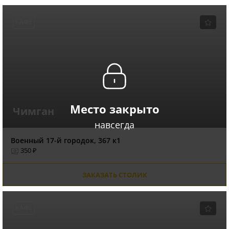
КАФЕ
Место закрыто
Чимган
навсегда
Военный 17-й городок, 367 к1
350 ₽
ЗАКАЗАТЬ СТОЛИК
КАФЕ