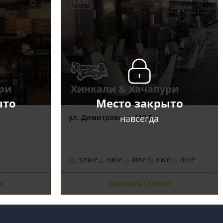
КАФЕ
ри
Хинкали & Хачапури
ыто
Место закрыто
навсегда
ул. Димитрова, д. 110 Б
1200 ₽
400 ₽
300 ₽
300 ₽
200 ₽
К
ЗАКАЗАТЬ СТОЛИК