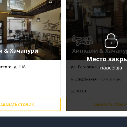
КАФЕ
и & Хачапури
Хинкали & Хачапу
Место закр
навсегда
стого, д. 118
ул. Гагарина, д. 103
м. Спортивная
(470 м, 6 мин)
1000 ₽
ЗАКАЗАТЬ СТОЛИК
ЗАКАЗАТЬ СТОЛИ