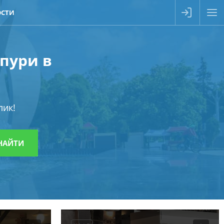
ОСТИ
пури в
лик!