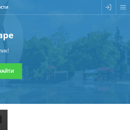
ОСТИ
аре
лик!