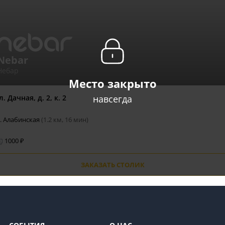
Nebar
Небар
Место закрыто
навсегда
л. Дачная, д. 2, к. 2
. Алабинская
(1.2 км, 16 мин)
1000 ₽
ЗАКАЗАТЬ СТОЛИК