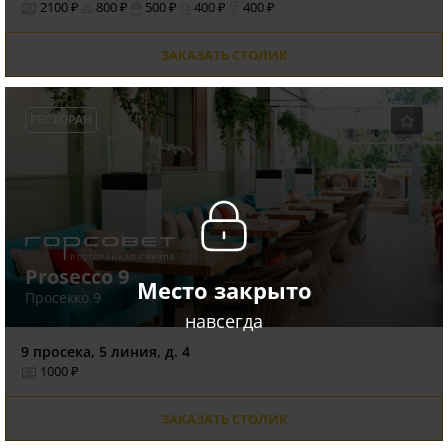
2100 ₽
800 ₽
500 ₽
400 ₽
400 ₽
ЗАКАЗАТЬ СТОЛИК
РЕСТОРАН
Prosecco 9
Место закрыто
Просекко 9
навсегда
9 просека, 5 линия, д. 4
1000 ₽
ЗАКАЗАТЬ СТОЛИК