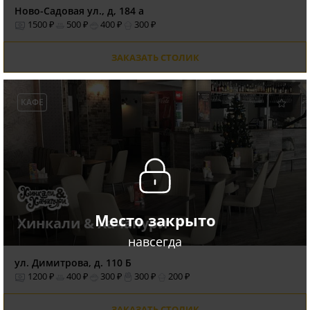
Ново-Садовая ул., д, 184 а
1500 ₽
500 ₽
400 ₽
300 ₽
ЗАКАЗАТЬ СТОЛИК
КАФЕ
Место закрыто
Хинкали & Хачапури
навсегда
ул. Димитрова, д. 110 Б
1200 ₽
400 ₽
300 ₽
300 ₽
200 ₽
ЗАКАЗАТЬ СТОЛИК