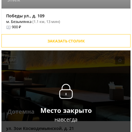
Победы ул., д. 109
м. Безымянка
(1.1 км, 13 мин)
900 ₽
ЗАКАЗАТЬ СТОЛИК
БАР
Место закрыто
Дотемна
навсегда
ул. Зои Космодемьянской, д. 21