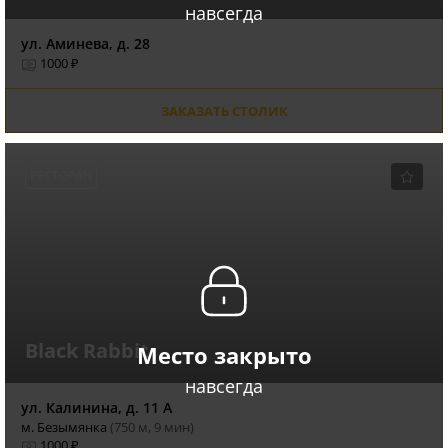
навсегда
ул. Аминева, д. 28
1000 ₽
ЗАКАЗАТЬ СТОЛИК
РЕСТОРАН
Black Rabbit
Место закрыто
навсегда
ул. Калинина, д. 11 А
м. Безымянка
(750 м, 9 мин)
1000 ₽