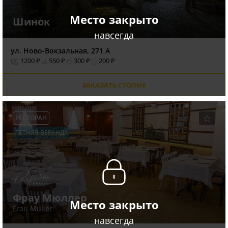
Место закрыто
Шинок
навсегда
ул. Ново-Вокзальная, 271 А
1200 ₽
550 ₽
300 ₽
200 ₽
ЗАКАЗАТЬ СТОЛИК
РЕСТОРАН
ЛЕТНЯЯ ВЕРАНДА
Фрау Мюллер
Место закрыто
Frau Muller
навсегда