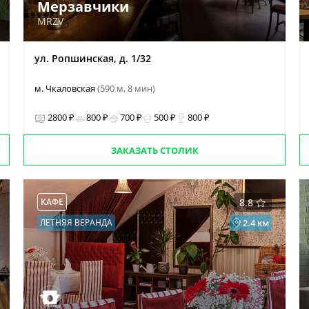
Мерзавчики
MRZV
ул. Ропшинская, д. 1/32
м. Чкаловская
(590 м, 8 мин)
2800 ₽
800 ₽
700 ₽
500 ₽
800 ₽
ЗАКАЗАТЬ СТОЛИК
КАФЕ
8.8
ЛЕТНЯЯ ВЕРАНДА
2.4 км