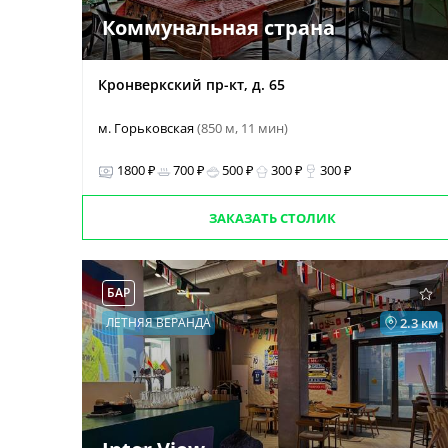
Коммунальная страна
Кронверкский пр-кт, д. 65
м. Горьковская
(850 м, 11 мин)
1800 ₽
700 ₽
500 ₽
300 ₽
300 ₽
ЗАКАЗАТЬ СТОЛИК
БАР
ЛЕТНЯЯ ВЕРАНДА
2.3 км