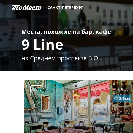
САНКТ-ПЕТЕРБУРГ
Места, похожие на
бар, кафе
9 Line
на Среднем проспекте В.О.
КАФЕ
8.5
2.1 км