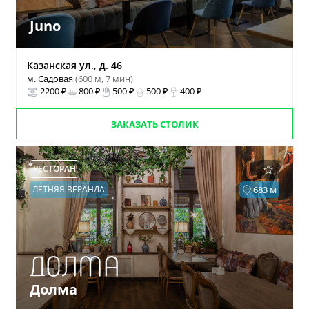
Juno
Казанская ул., д. 46
м. Садовая
(600 м, 7 мин)
2200 ₽
800 ₽
500 ₽
500 ₽
400 ₽
ЗАКАЗАТЬ СТОЛИК
РЕСТОРАН
ЛЕТНЯЯ ВЕРАНДА
683 м
Долма