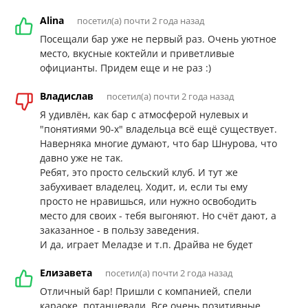
Alina
посетил(а) почти 2 года назад
Посещали бар уже не первый раз. Очень уютное
место, вкусные коктейли и приветливые
официанты. Придем еще и не раз :)
Владислав
посетил(а) почти 2 года назад
Я удивлён, как бар с атмосферой нулевых и
"понятиями 90-х" владельца всё ещё существует.
Наверняка многие думают, что бар Шнурова, что
давно уже не так.
Ребят, это просто сельский клуб. И тут же
забухивает владелец. Ходит, и, если ты ему
просто не нравишься, или нужно освободить
место для своих - тебя выгоняют. Но счёт дают, а
заказанное - в пользу заведения.
И да, играет Меладзе и т.п. Драйва не будет
Елизавета
посетил(а) почти 2 года назад
Отличный бар! Пришли с компанией, спели
караоке, потанцевали. Все очень позитивные.