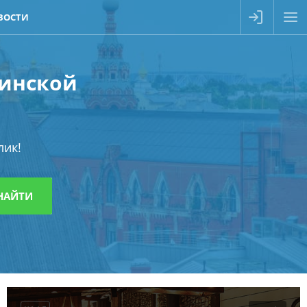
ВОСТИ
зинской
лик!