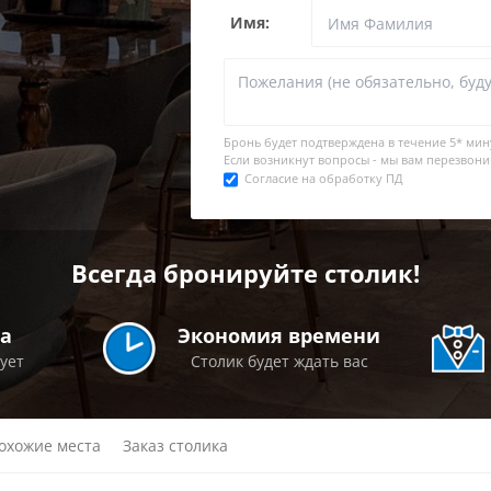
Имя:
Бронь будет подтверждена в течение
5* мин
Если возникнут вопросы - мы вам перезвони
Согласие на обработку ПД
Всегда бронируйте столик!
а
Экономия времени
рует
Столик будет ждать вас
охожие места
Заказ столика