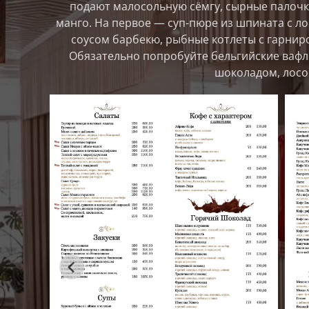
подают малосольную сёмгу, сырные палочки
манго. На первое — суп-пюре из шпината с ло
соусом барбекю, рыбные котлеты с гарниро
Обязательно попробуйте бельгийские вафл
шоколадом, лосо