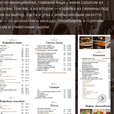
 по-венециански, говяжий язык с мини салатом из
сосем, том ям, а на второе — корейка из свинины под
м на выбор, паста и утка с апельсиновым ризотто.
и — со шпинатом и авокадо, пломбиром и горячим
сем и сливочным сыром.