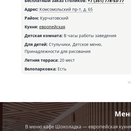
Бесплатный заказ столиков:
+7 (351) 778-53-77
Адрес:
Комсомольский пр-т, д. 65
Район:
Курчатовский
Кухня:
европейская
Детская комната:
В часы работы заведения
Для детей:
Стульчики, Детское меню,
Принадлежности для рисования
Летняя терраса:
20 мест
Велопарковка:
Есть
Н
Мен
В меню кафе Шоколадка — европейская кухня