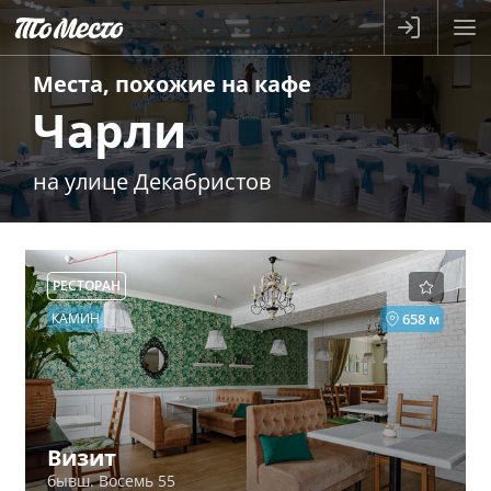
Места, похожие на
кафе
Чарли
на улице Декабристов
РЕСТОРАН
КАМИН
658 м
Визит
бывш. Восемь 55