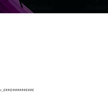
p;_€##@######€##€