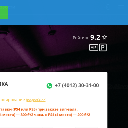
ОВОСТИ
9.2
Рейтинг
ИКА
+7 (4012) 30-31-00
бронирование
(
подробнее
)
авки (PS4 или PS5) при заказе вип-зала.
 места) — 300 ₽/2 часа, с PS4 (4 места) — 200 ₽/2