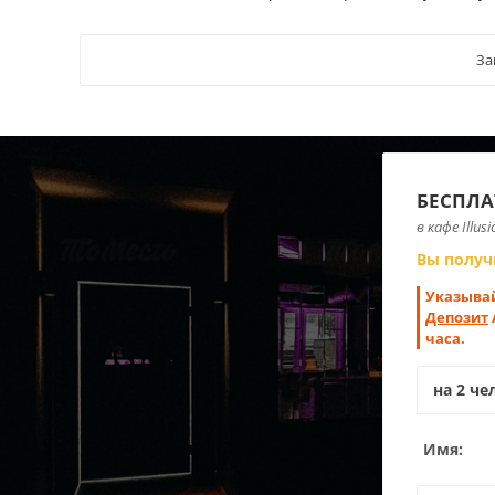
За
БЕСПЛА
в кафе Illus
Вы получ
Указывай
Депозит
часа.
Имя: