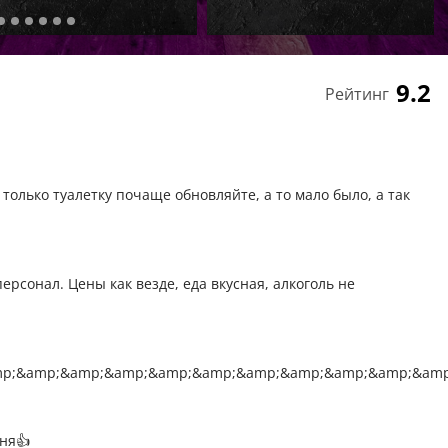
9.2
Рейтинг
только туалетку почаще обновляйте, а то мало было, а так
рсонал. Цены как везде, еда вкусная, алкоголь не
p;&amp;&amp;&amp;&amp;&amp;&amp;&amp;&amp;&amp;&am
хня👍