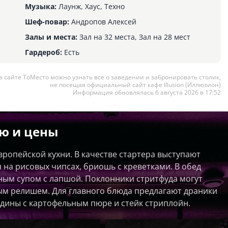
Музыка:
Лаунж, Хаус, Техно
Шеф-повар:
Андропов Алексей
Залы и места:
Зал на 32 места, Зал на 28 мест
Гардероб:
Есть
а сайте ТоМесто можно узнать все о заведении и забронировать столик,
не посещая официальный сайт кафе Illusion (Иллюзион)
Информация обновлялась 6 августа 2026 в 17:52
ю и цены
европейской кухни. В качестве стартера выступают
 на рисовых чипсах, бриошь с креветками. В обед
ным супом с лапшой. Поклонники стритфуда могут
ым релишем. Для главного блюда предлагают драники
дины с картофельным пюре и стейк стриплойн.