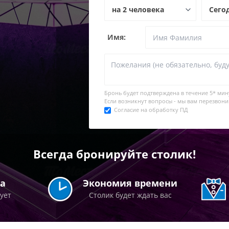
Имя:
Бронь будет подтверждена в течение
5* мин
Если возникнут вопросы - мы вам перезвони
Согласие на обработку ПД
Всегда бронируйте столик!
а
Экономия времени
рует
Столик будет ждать вас