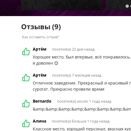
Отзывы
(9)
Как оставить отзыв?
Артём
посетил(а) 22 дня назад
Хорошее место, был впервые, всё понравилось, 
я доволен 😊
Артём
посетил(а) 7 месяцев назад
Отличное заведение. Прекрасный и красивый пе
сурогат. Прекрасно провели время
Bernardo
посетил(а) около 1 года назад
&amp;&amp;&amp;&amp;&amp;&amp;&amp;&am
Алина
посетил(а) больше 1 года назад
Классное место, хороший персонал, вкусная ку