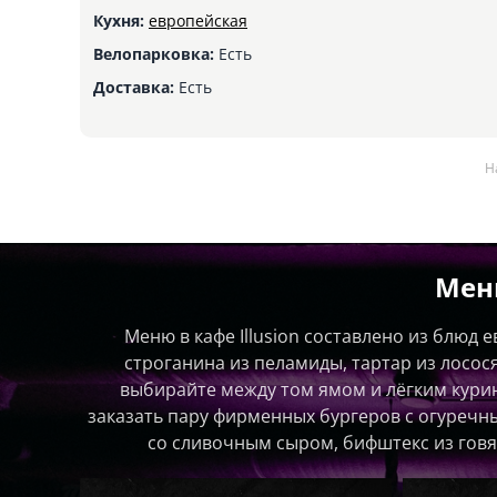
Кухня:
европейская
Велопарковка:
Есть
Доставка:
Есть
Н
Мен
Меню в кафе Illusion составлено из блюд 
строганина из пеламиды, тартар из лосося
выбирайте между том ямом и лёгким кури
заказать пару фирменных бургеров с огуречн
со сливочным сыром, бифштекс из говя