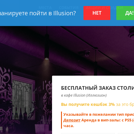
МЕСТА
СОБЫТИЯ
АКЦИИ И СКИДКИ
Н
анируете пойти в Illusion?
НЕТ
ДА!
БЕСПЛАТНЫЙ ЗАКАЗ СТОЛ
в кафе Illusion (Иллюзион)
Вы получите кешбэк 3%
за это 
Указывайте в пожелании тип прист
Депозит
Аренда в вип-залы: с PS5 (4
часа.