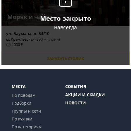
Моряк и чайка
Место закрыто
навсегда
ул. Баумана, д. 54/10
м. Кремлёвская
(390 м, 5 мин)
1000 ₽
ЗАКАЗАТЬ СТОЛИК
МЕСТА
СОБЫТИЯ
АКЦИИ И СКИДКИ
По поводам
НОВОСТИ
Подборки
Группы и сети
По кухням
По категориям