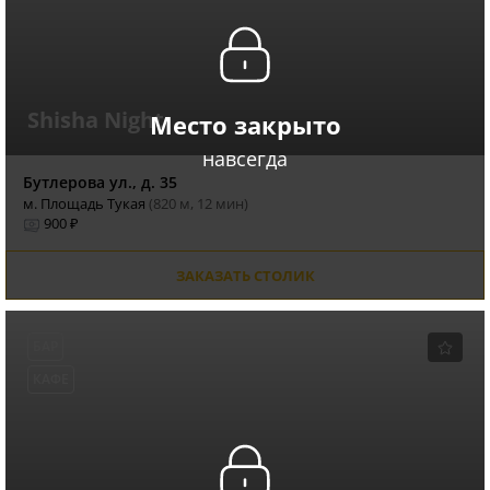
Shisha Night
Место закрыто
навсегда
Бутлерова ул., д. 35
м. Площадь Тукая
(820 м, 12 мин)
900 ₽
ЗАКАЗАТЬ СТОЛИК
БАР
КАФЕ