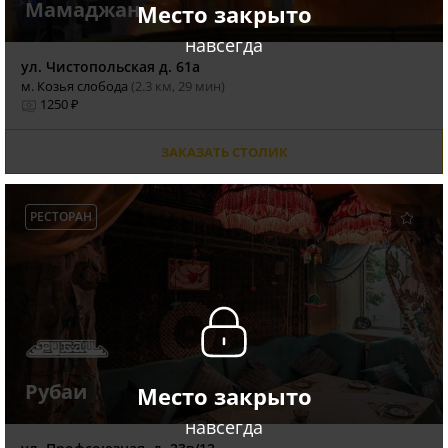
Мамаджан
Место закрыто
навсегда
ул. Чистопольская д. 61а
м. Козья слобода
(2.3 км, 29 мин)
1250 ₽
ЗАКАЗАТЬ СТОЛИК
РЕСТОРАН
Рубаи
Место закрыто
навсегда