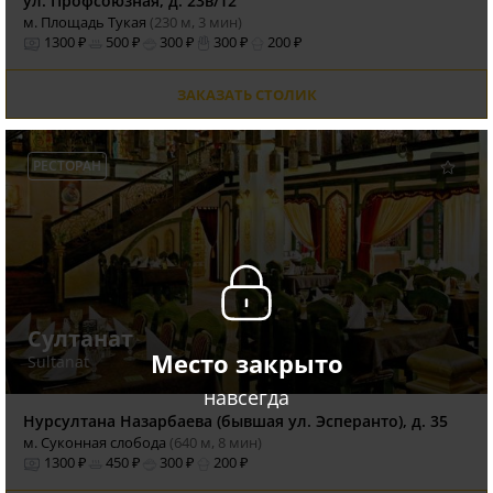
ул. Профсоюзная, д. 23в/12
м. Площадь Тукая
(230 м, 3 мин)
1300 ₽
500 ₽
300 ₽
300 ₽
200 ₽
ЗАКАЗАТЬ СТОЛИК
РЕСТОРАН
Султанат
Место закрыто
Sultanat
навсегда
Нурсултана Назарбаева (бывшая ул. Эсперанто), д. 35
м. Суконная слобода
(640 м, 8 мин)
1300 ₽
450 ₽
300 ₽
200 ₽