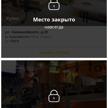
Хумо
Место закрыто
навсегда
ул. Чернышевского, д.29
м. Кремлёвская
(790 м, 10 мин)
1000 ₽
ЗАКАЗАТЬ СТОЛИК
РЕСТОРАН