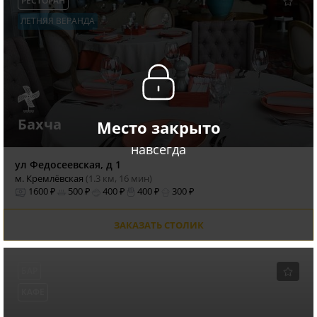
РЕСТОРАН
ЛЕТНЯЯ ВЕРАНДА
Бахча
Место закрыто
навсегда
ул Федосеевская, д 1
м. Кремлёвская
(1.3 км, 16 мин)
1600 ₽
500 ₽
400 ₽
400 ₽
300 ₽
ЗАКАЗАТЬ СТОЛИК
БАР
КАФЕ