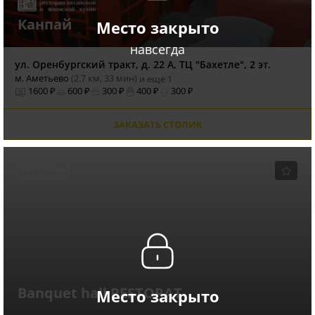
Канпай
Место закрыто
навсегда
ул. Оренбургский тракт, д. 22 А, ТЦ "Бахетле", 2 эт.
м. Аметьево
(2.7 км, 33 мин)
и еще 1
1600 ₽
600 ₽
300 ₽
400 ₽
300 ₽
ЗАКАЗАТЬ СТОЛИК
РЕСТОРАН
Banquet hall RESTORAT
Место закрыто