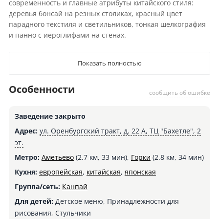
современность и главные атрибуты китайского стиля:
деревья бонсай на резных столиках, красный цвет
парадного текстиля и светильников, тонкая шелкография
и панно с иероглифами на стенах.
Показать полностью
Особенности
сообщить об ошибке
Заведение закрыто
Адрес:
ул. Оренбургский тракт, д. 22 А, ТЦ "Бахетле", 2
эт.
Метро:
Аметьево
(2.7 км, 33 мин),
Горки
(2.8 км, 34 мин)
Кухня:
европейская
,
китайская
,
японская
Группа/сеть:
Канпай
Для детей:
Детское меню, Принадлежности для
рисования, Стульчики