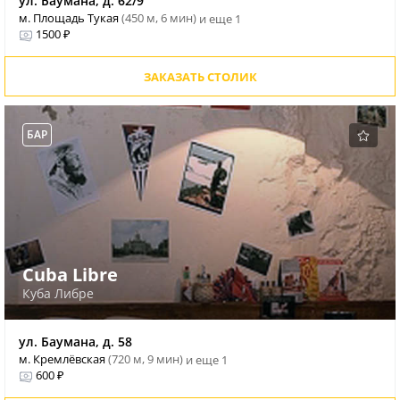
ул. Баумана, д. 62/9
м. Площадь Тукая
(450 м, 6 мин)
и еще 1
1500 ₽
ЗАКАЗАТЬ СТОЛИК
БАР
Cuba Libre
Куба Либре
ул. Баумана, д. 58
м. Кремлёвская
(720 м, 9 мин)
и еще 1
600 ₽