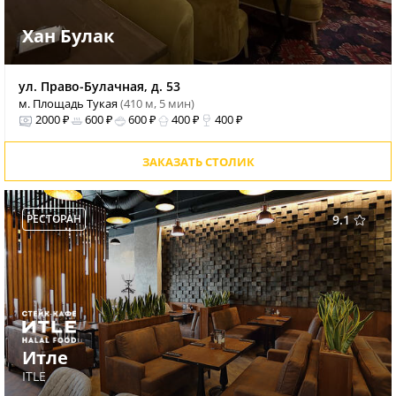
Хан Булак
ул. Право-Булачная, д. 53
м. Площадь Тукая
(410 м, 5 мин)
2000 ₽
600 ₽
600 ₽
400 ₽
400 ₽
ЗАКАЗАТЬ СТОЛИК
РЕСТОРАН
9.1
Итле
ITLE