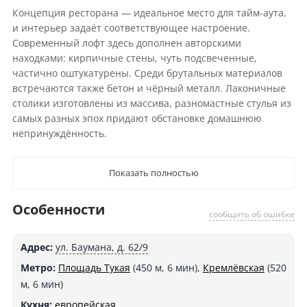
Концепция ресторана — идеальное место для тайм-аута,
и интерьер задаёт соответствующее настроение.
Современный лофт здесь дополнен авторскими
находками: кирпичные стены, чуть подсвеченные,
частично оштукатурены. Среди брутальных материалов
встречаются также бетон и чёрный металл. Лаконичные
столики изготовлены из массива, разномастные стулья из
самых разных эпох придают обстановке домашнюю
непринуждённость.
Показать полностью
Особенности
сообщить об ошибке
Адрес:
ул. Баумана, д. 62/9
Метро:
Площадь Тукая
(450 м, 6 мин),
Кремлёвская
(520
м, 6 мин)
Кухня:
европейская