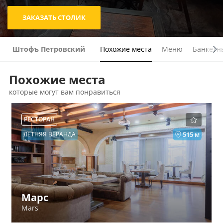
ЗАКАЗАТЬ СТОЛИК
Штофъ Петровский
Похожие места
Меню
Банкетн
Похожие места
которые могут вам понравиться
РЕСТОРАН
ЛЕТНЯЯ ВЕРАНДА
515 м
Марс
Mars