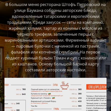
В большом меню ресторана Штофъ Петровский на
улице Баумана собраны авторские блюда,
вдохновлённые татарскими и европейскими
традициями. Среди закусок — сеты на компанию,
жареный халуми, тартар из конины с маслом из
чёрного трюфеля, запечённые перцы с
маринованными артишоками. Фирменный вариант
— паровые булочки с начинкой из пастрами,
фалафеля или копчёной скумбрии. На первое
подают куриный бульон Томач и суп с кониной или
из каштанов. Основу большой барной карту
составили авторские настойки.