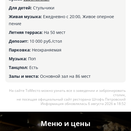
Для детей:
Стульчики
Живая музыка:
Ежедневно с 20:00, Живое оперное
пение
Летняя терраса:
На 50 мест
Депозит:
10 000 руб./стол
Парковка:
Неохраняемая
Музыка:
Поп
Танцпол:
Есть
Залы и места:
Основной зал на 86 мест
На сайте ТоМесто можно узнать все о заведении и забронировать
столик,
не посещая официальный сайт ресторана Штофъ Петровский
Информация обновлялась 6 августа 2026 в 18:52
Меню и цены