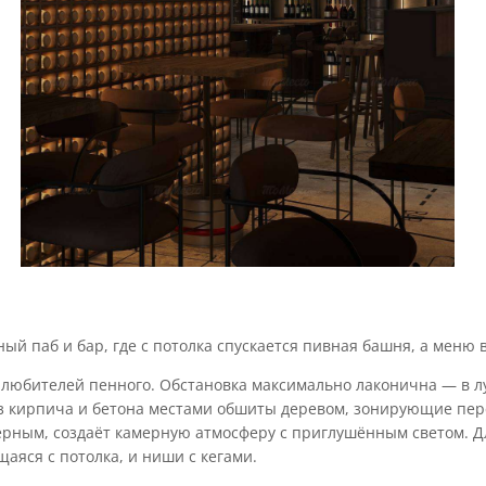
ный паб и бар, где с потолка спускается пивная башня, а меню
любителей пенного. Обстановка максимально лаконична — в л
з кирпича и бетона местами обшиты деревом, зонирующие пере
ёрным, создаёт камерную атмосферу с приглушённым светом. Д
щаяся с потолка, и ниши с кегами.