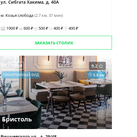
ул. Сибгата Хакима, д. 40А
м. Козья слобода
(2.7 км, 37 мин)
1900 ₽
600 ₽
500 ₽
400 ₽
400 ₽
ЗАКАЗАТЬ СТОЛИК
РЕСТОРАН
9.2
ПАНОРАМНЫЙ ВИД
5.8 км
Бристоль
Вишневского ул., д. 29/48