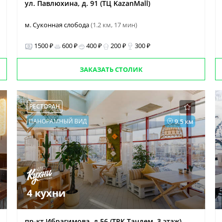
ул. Павлюхина, д. 91 (ТЦ KazanMall)
м. Суконная слобода
(1.2 км, 17 мин)
1500 ₽
600 ₽
400 ₽
200 ₽
300 ₽
ЗАКАЗАТЬ СТОЛИК
РЕСТОРАН
ПАНОРАМНЫЙ ВИД
9.5 км
4 кухни
пр-кт Ибрагимова, д 56 (ТРК Тандем, 3 этаж)