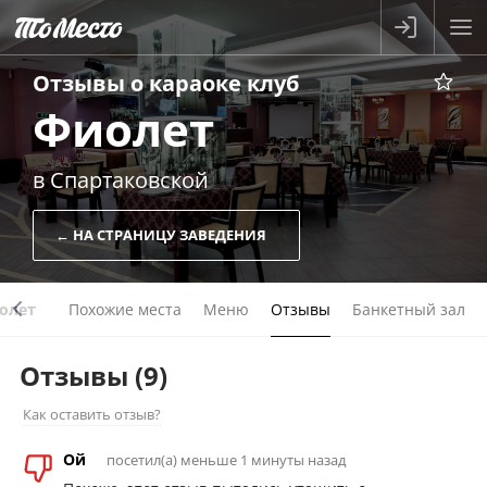
Отзывы о
караоке клуб
Фиолет
в Спартаковской
← НА СТРАНИЦУ ЗАВЕДЕНИЯ
олет
Похожие места
Меню
Отзывы
Банкетный зал
Отзывы
(9)
Как оставить отзыв?
Ой
посетил(а) меньше 1 минуты назад