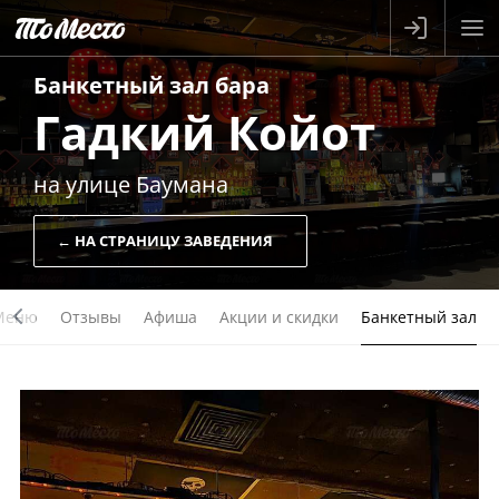
Банкетный зал
бара
Гадкий Койот
на улице Баумана
← НА СТРАНИЦУ ЗАВЕДЕНИЯ
Меню
Отзывы
Афиша
Акции и скидки
Банкетный зал