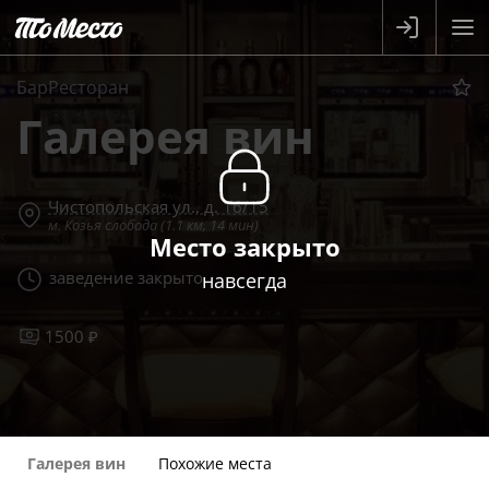
БарРесторан
Галерея вин
Чистопольская ул., д. 16/15
м. Козья слобода (1.1 км, 14 мин)
Место закрыто
заведение закрыто
навсегда
1500 ₽
Галерея вин
Похожие места