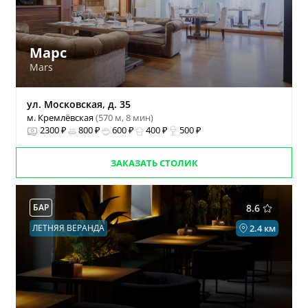
Марс
Mars
ул. Московская, д. 35
м. Кремлёвская
(570 м, 8 мин)
2300 ₽
800 ₽
600 ₽
400 ₽
500 ₽
ЗАКАЗАТЬ СТОЛИК
БАР
8.6
ЛЕТНЯЯ ВЕРАНДА
2.4 км