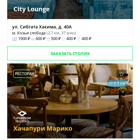
City Lounge
ул. Сибгата Хакима, д. 40А
м. Козья слобода
(2.7 км, 37 мин)
1900 ₽
600 ₽
500 ₽
400 ₽
400 ₽
ЗАКАЗАТЬ СТОЛИК
РЕСТОРАН
7.1 км
Хачапури Марико