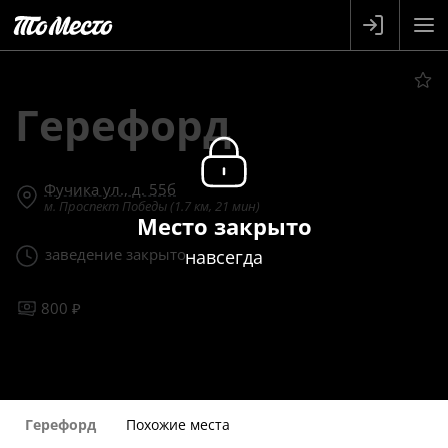
Герефорд
Фучика ул., д. 55б
м. Проспект Победы (1.7 км, 21 мин)
Место закрыто
заведение закрыто
навсегда
800 ₽
Герефорд
Похожие места