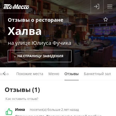
Отзывы о
ресторане
Халва
на улице Юлиуса Фучика
← НА СТРАНИЦУ ЗАВЕДЕНИЯ
алва
Похожие места
Меню
Отзывы
Банкетный зал
Отзывы
(1)
Как оставить отзыв?
Инна
посетил(а) больше 2 лет назад