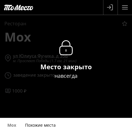
Ресторан
Мох
ул Юлиуса Фучика, д 55Б
м. Проспект Победы (1.7 км, 21 мин)
Место закрыто
заведение закрыто
навсегда
1000 ₽
Мох
Похожие места