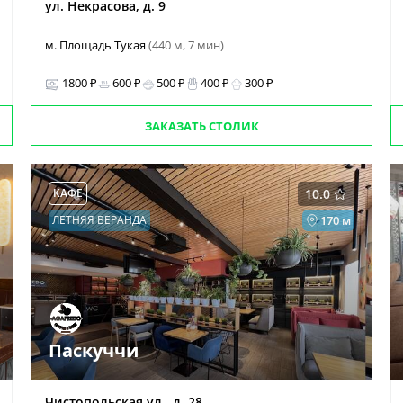
ул. Некрасова, д. 9
м. Площадь Тукая
(440 м, 7 мин)
1800 ₽
600 ₽
500 ₽
400 ₽
300 ₽
ЗАКАЗАТЬ СТОЛИК
КАФЕ
10.0
ЛЕТНЯЯ ВЕРАНДА
170 м
Паскуччи
Чистопольская ул., д. 28