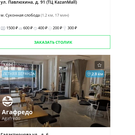
ул. Павлюхина, д. 91 (ТЦ KazanMall)
м. Суконная слобода
(1.2 км, 17 мин)
1500 ₽
600 ₽
400 ₽
200 ₽
300 ₽
ЗАКАЗАТЬ СТОЛИК
КАФЕ
ЛЕТНЯЯ ВЕРАНДА
2.8 км
Агафредо
Agafredo
Галактионова ул., д. 6