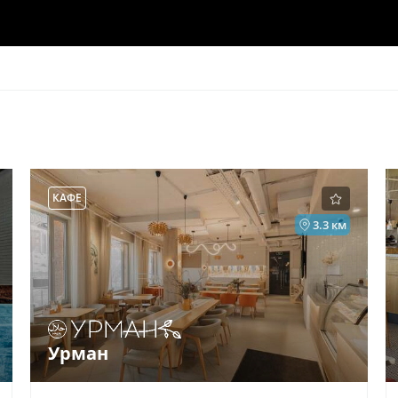
КАФЕ
3.3 км
Урман