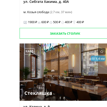
ул. Сибгата Хакима, д. 40А
м. Козья слобода
(2.7 км, 37 мин)
1900 ₽
600 ₽
500 ₽
400 ₽
400 ₽
ЗАКАЗАТЬ СТОЛИК
КАФЕ
1.4 км
Стекляшка
ул. Козина, д. 9