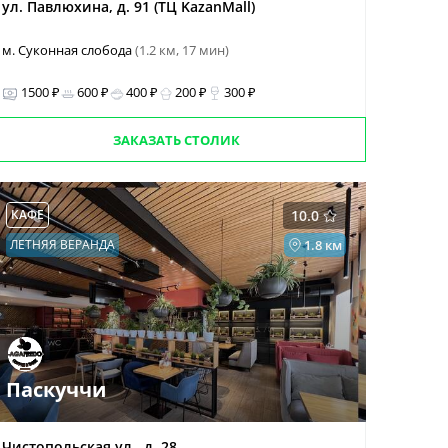
ул. Павлюхина, д. 91 (ТЦ KazanMall)
м. Суконная слобода
(1.2 км, 17 мин)
1500 ₽
600 ₽
400 ₽
200 ₽
300 ₽
ЗАКАЗАТЬ СТОЛИК
КАФЕ
10.0
ЛЕТНЯЯ ВЕРАНДА
1.8 км
Паскуччи
Чистопольская ул., д. 28