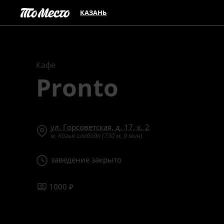
КАЗАНЬ
Кафе
Pronto
ул. Горсоветская, д. 17, к. 2
м. Козья слобода (730 м, 9 мин)
заведение закрыто
1000 ₽