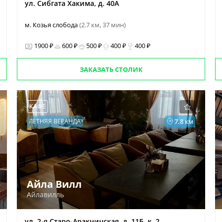
ул. Сибгата Хакима, д. 40А
м. Козья слобода
(2.7 км, 37 мин)
1900 ₽
600 ₽
500 ₽
400 ₽
400 ₽
ЗАКАЗАТЬ СТОЛИК
КАФЕ
ЛЕТНЯЯ ВЕРАНДА
7.8 км
Айла Вилл
Айлавилль
ул. 2-я Старо-Аракчинская, д. 11Б, к. 2