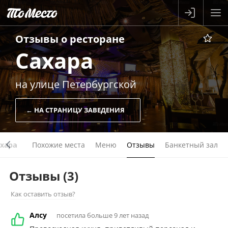
Отзывы о
ресторане
Сахара
на улице Петербургской
← НА СТРАНИЦУ ЗАВЕДЕНИЯ
хара
Похожие места
Меню
Отзывы
Банкетный зал
Отзывы
(3)
Как оставить отзыв?
Алсу
посетила больше 9 лет назад