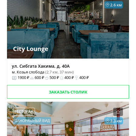
2.6 км
City Lounge
ул. Сибгата Хакима, д. 40А
м. Козья слобода
(2.7 км, 37 мин)
1900 ₽
600 ₽
500 ₽
400 ₽
400 ₽
ЗАКАЗАТЬ СТОЛИК
РЕСТОРАН
ПАНОРАМНЫЙ ВИД
2.3 км