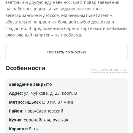
завтраки и другую еду навынос. Шеф-повар заведения
разработал специальные виды меню: постное,
вегетарианское и детское. Маленьким посетителям
обязательно понравится большой выбор десертов и
сладостей. В предложенной барной карте найти любимый
алкогольный напиток – не проблема.
Показать полностью
Особенности
сообщить об ошибке
Заведение закрыто
Адрес:
ул. Чуйкова, д. 23, корп. В
Метро:
Яшьлек
(3.0 км, 37 мин)
Район:
Ново-Савиновский
Кухня:
европейская
,
русская
Караоке:
Есть