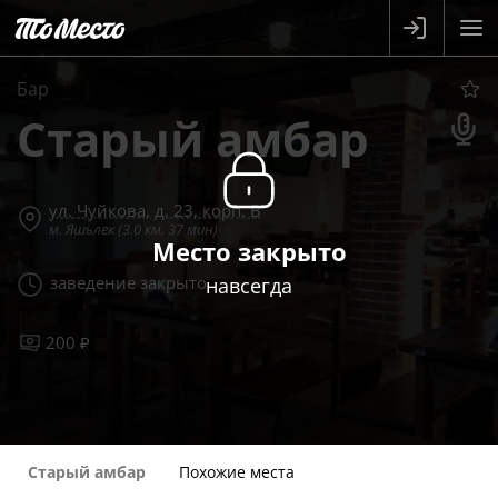
Бар
Старый амбар
ул. Чуйкова, д. 23, корп. В
м. Яшьлек (3.0 км, 37 мин)
Место закрыто
заведение закрыто
навсегда
200 ₽
Старый амбар
Похожие места