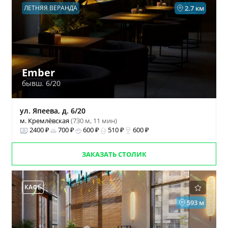
ЛЕТНЯЯ ВЕРАНДА
2.7 км
Ember
бывш. 6/20
ул. Япеева, д. 6/20
м. Кремлёвская
(730 м, 11 мин)
2400 ₽
700 ₽
600 ₽
510 ₽
600 ₽
ЗАКАЗАТЬ СТОЛИК
КАФЕ
593 м