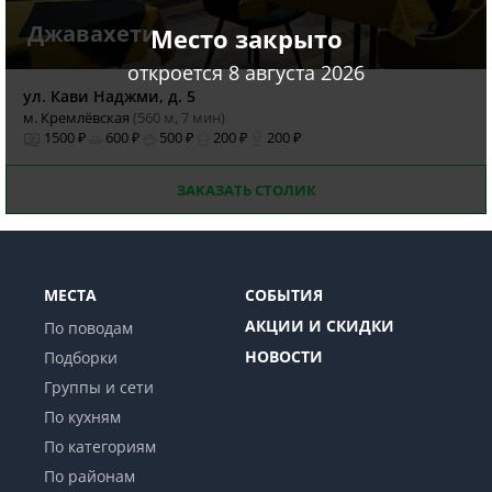
Джавахети
Место закрыто
откроется 8 августа 2026
ул. Кави Наджми, д. 5
м. Кремлёвская
(560 м, 7 мин)
1500 ₽
600 ₽
500 ₽
200 ₽
200 ₽
ЗАКАЗАТЬ СТОЛИК
МЕСТА
СОБЫТИЯ
АКЦИИ И СКИДКИ
По поводам
НОВОСТИ
Подборки
Группы и сети
По кухням
По категориям
По районам