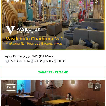
РЕСТОРАН
Vasilchuki Chaihona № 1
Чайхона №1 братьев Васильчуков
пр-т Победы, д. 141 (ТЦ Мега)
2500 ₽
800 ₽
600 ₽
600 ₽
500 ₽
ЗАКАЗАТЬ СТОЛИК
КАФЕ