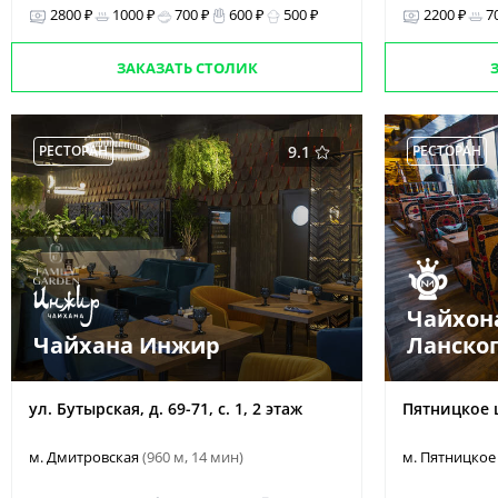
2800 ₽
1000 ₽
700 ₽
600 ₽
500 ₽
2200 ₽
7
ЗАКАЗАТЬ СТОЛИК
РЕСТОРАН
9.1
РЕСТОРАН
Чайхон
Чайхана Инжир
Ланско
ул. Бутырская, д. 69-71, с. 1, 2 этаж
Пятницкое ш
м. Дмитровская
(960 м, 14 мин)
м. Пятницкое