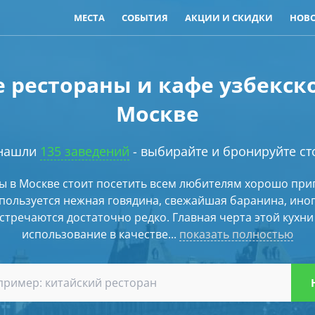
МЕСТА
СОБЫТИЯ
АКЦИИ И СКИДКИ
НОВ
 рестораны и кафе узбекск
Москве
нашли
135 заведений
- выбирайте и бронируйте ст
ы в Москве стоит посетить всем любителям хорошо пр
спользуется нежная говядина, свежайшая баранина, иног
стречаются достаточно редко. Главная черта этой кухни
использование в качестве...
показать полностью