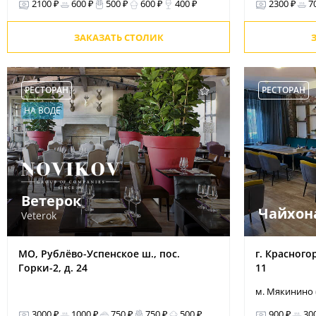
2100 ₽
600 ₽
500 ₽
600 ₽
400 ₽
2300 ₽
7
ЗАКАЗАТЬ СТОЛИК
РЕСТОРАН
РЕСТОРАН
НА ВОДЕ
Ветерок
Чайхон
Veterok
МО, Рублёво-Успенское ш., пос.
г. Красного
Горки-2, д. 24
11
м. Мякинино
3000 ₽
1000 ₽
750 ₽
750 ₽
500 ₽
900 ₽
30