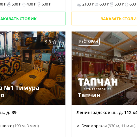
00 ₽
500 ₽
400 ₽
600 ₽
2100 ₽
600 ₽
500 ₽
600
ЗАКАЗАТЬ СТОЛИК
ЗАКАЗАТЬ СТОЛИ
9.3
РЕСТОРАН
а №1 Тимура
го
Тапчан
., д. 39
Ленинградское ш., д. 112 к4
 шоссе
(190 м, 3 мин)
м. Беломорская
(930 м, 11 мин)