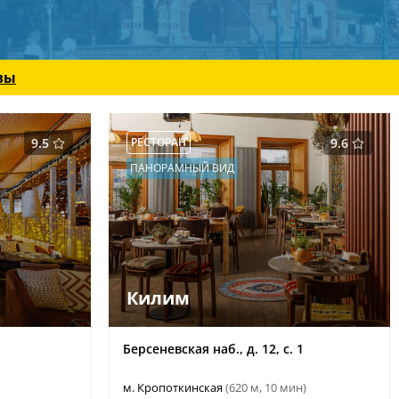
вы
9.5
РЕСТОРАН
9.6
ПАНОРАМНЫЙ ВИД
Килим
Берсеневская наб., д. 12, с. 1
м. Кропоткинская
(620 м, 10 мин)