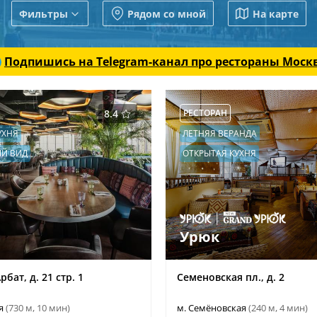
Фильтры
Рядом со мной
На карте
Подпишись на Telegram-канал
про рестораны Моск
8.4
РЕСТОРАН
УХНЯ
ЛЕТНЯЯ ВЕРАНДА
Й ВИД
ОТКРЫТАЯ КУХНЯ
Урюк
бат, д. 21 стр. 1
Семеновская пл., д. 2
ая
(730 м, 10 мин)
м. Семёновская
(240 м, 4 мин)