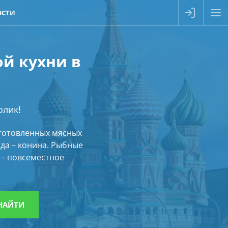
ОСТИ
ой кухни в
олик!
иготовленных мясных
да – конина. Рыбные
 – повсеместное