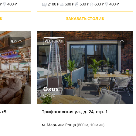
 ₽
400 ₽
2100 ₽
600 ₽
500 ₽
600 ₽
400 ₽
К
ЗАКАЗАТЬ СТОЛИК
9.0
РЕСТОРАН
Oxus
Оксус
 с5
Трифоновская ул., д. 24, стр. 1
м. Марьина Роща
(800 м, 10 мин)