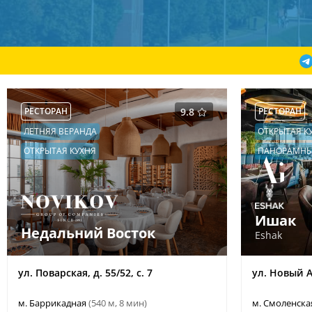
РЕСТОРАН
9.8
РЕСТОРАН
ЛЕТНЯЯ ВЕРАНДА
ОТКРЫТАЯ К
ОТКРЫТАЯ КУХНЯ
ПАНОРАМНЫ
Ишак
Недальний Восток
Eshak
ул. Поварская, д. 55/52, с. 7
ул. Новый Ар
м. Баррикадная
(540 м, 8 мин)
м. Смоленск