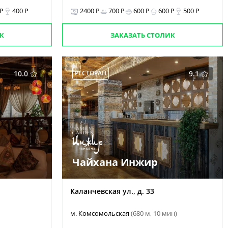
 ₽
400 ₽
2400 ₽
700 ₽
600 ₽
600 ₽
500 ₽
К
ЗАКАЗАТЬ СТОЛИК
10.0
РЕСТОРАН
9.1
Чайхана Инжир
Каланчевская ул., д. 33
м. Комсомольская
(680 м, 10 мин)