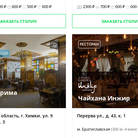
00 ₽
600 ₽
500 ₽
600 ₽
2300 ₽
700 ₽
600 ₽
600
ЗАКАЗАТЬ СТОЛИК
ЗАКАЗАТЬ СТОЛИ
РЕСТОРАН
АНДА
Прима
Чайхана Инжир
область, г. Химки, ул. 9
Перерва ул., д. 43, к. 1
. 3
м. Братиславская
(300 м, 4 мин)