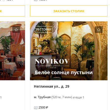
К
ЗАКАЗАТЬ СТОЛИК
РЕСТОРАН
Белое солнце пустыни
Неглинная ул., д. 29
м. Трубная
(520 м, 7 мин)
 1
и еще 1
2500 ₽