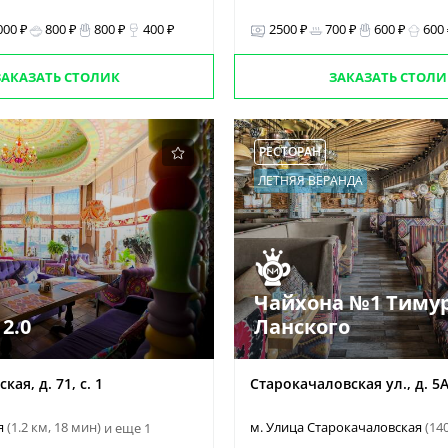
000 ₽
800 ₽
800 ₽
400 ₽
2500 ₽
700 ₽
600 ₽
600
ЗАКАЗАТЬ СТОЛИК
ЗАКАЗАТЬ СТОЛИ
РЕСТОРАН
ЛЕТНЯЯ ВЕРАНДА
Чайхона №1 Тиму
2.0
Ланского
кая, д. 71, с. 1
Старокачаловская ул., д. 5
я
(1.2 км, 18 мин)
м. Улица Старокачаловская
(14
и еще 1