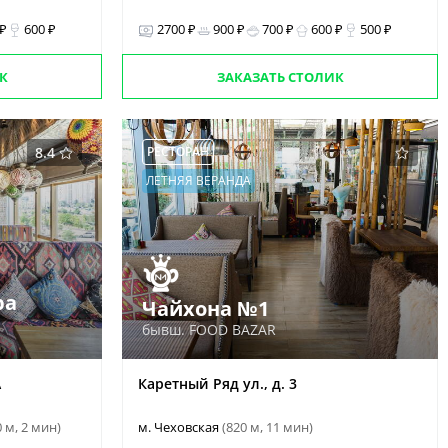
 ₽
600 ₽
2700 ₽
900 ₽
700 ₽
600 ₽
500 ₽
К
ЗАКАЗАТЬ СТОЛИК
8.4
РЕСТОРАН
ЛЕТНЯЯ ВЕРАНДА
ра
Чайхона №1
бывш. FOOD BAZAR
А
Каретный Ряд ул., д. 3
0 м, 2 мин)
м. Чеховская
(820 м, 11 мин)