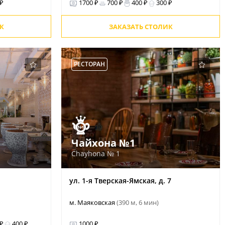
 ₽
1700 ₽
700 ₽
400 ₽
300 ₽
К
ЗАКАЗАТЬ СТОЛИК
РЕСТОРАН
Чайхона №1
Chayhona № 1
ул. 1-я Тверская-Ямская, д. 7
м. Маяковская
(390 м, 6 мин)
 ₽
400 ₽
1000 ₽