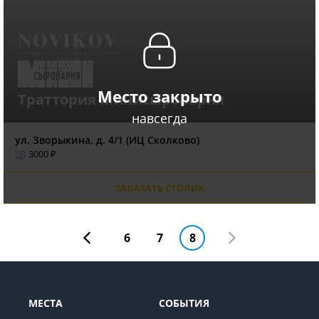
Место закрыто
Траттория Минисыроварня
навсегда
ул. Зворыкина, д. 4/1 (ИЦ Сколково)
3000 ₽
ЗАКАЗАТЬ СТОЛИК
6
7
8
МЕСТА
СОБЫТИЯ