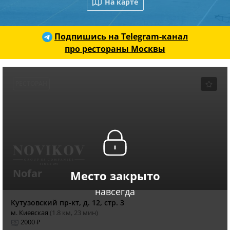
На карте
Подпишись на Telegram-канал
про рестораны Москвы
РЕСТОРАН
Nofar
Место закрыто
навсегда
Кутузовский пр-кт, д. 12, стр. 3
м. Киевская
(1.8 км, 23 мин)
2000 ₽