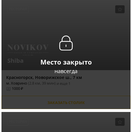
РЕСТОРАН
Shiba
Место закрыто
навсегда
Красногорск, Новорижское ш., 7 км
м. Ховрино
(2.8 км, 39 мин)
и еще 1
1000 ₽
ЗАКАЗАТЬ СТОЛИК
РЕСТОРАН