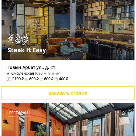
Steak It Easy
Новый Арбат ул., д. 21
м. Смоленская
(690 м, 9 мин)
2100 ₽
600 ₽
600 ₽
400 ₽
ЗАКАЗАТЬ СТОЛИК
РЕСТОРАН